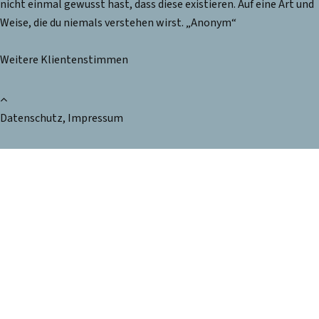
nicht einmal gewusst hast, dass diese existieren. Auf eine Art und
Weise, die du niemals verstehen wirst. „Anonym“
Weitere Klientenstimmen
Datenschutz
,
Impressum
Anfrageformular
Manchmal ist Unterstützung wichtig, um persönliche,
gesundheitliche oder behördliche Angelegenheiten sicher zu
regeln. Wenn Sie Fragen zur rechtlichen Betreuung haben oder
Hilfe suchen, nehmen Sie gern Kontakt auf. Gemeinsam finden
wir eine passende Unterstützung.
Direktkontakt:
0176 – 5953 77 06